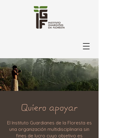
Quiero apoyar
El Instituto Guardianes de la Floresta es
una organización multidisciplinaria sin
fines de lucro cuyo objetivo es