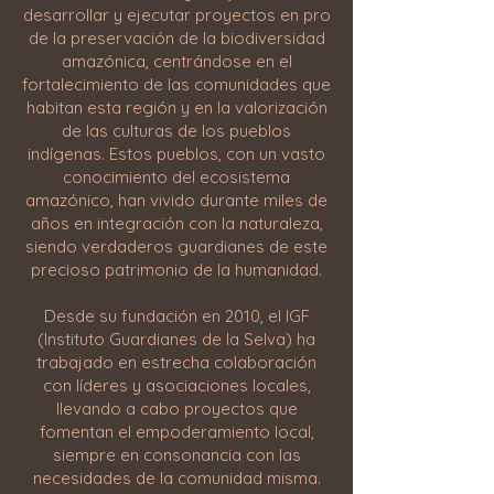
desarrollar y ejecutar proyectos en pro
de la preservación de la biodiversidad
amazónica, centrándose en el
fortalecimiento de las comunidades que
habitan esta región y en la valorización
de las culturas de los pueblos
indígenas. Estos pueblos, con un vasto
conocimiento del ecosistema
amazónico, han vivido durante miles de
años en integración con la naturaleza,
siendo verdaderos guardianes de este
precioso patrimonio de la humanidad.
Desde su fundación en 2010, el IGF
(Instituto Guardianes de la Selva) ha
trabajado en estrecha colaboración
con líderes y asociaciones locales,
llevando a cabo proyectos que
fomentan el empoderamiento local,
siempre en consonancia con las
necesidades de la comunidad misma.